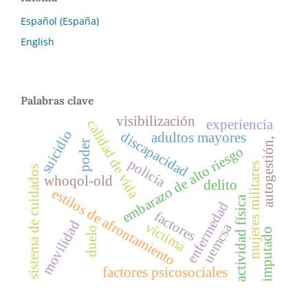
Español (España)
English
Palabras clave
visibilización
experiencia
calidad de vida
suicidio
discapacidad
adultos mayores
autogestión,
poder
embarazo de alto riesgo
policía
mujeres militares
sistema de cuidados
whoqol-old
delito
estilos de afrontamiento
actividad física
enfermedad
factores
movilidad
víctima
uemcsa
duelo
imputado
factores psicosociales