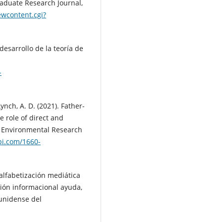
raduate Research Journal,
ewcontent.cgi?
desarrollo de la teoría de
-
ynch, A. D. (2021). Father-
e role of direct and
f Environmental Research
i.com/1660-
a alfabetización mediática
ación informacional ayuda,
ounidense del