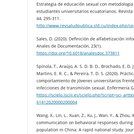
Estrategia de educación sexual con metodología
estudiantes universitarios ecuatorianos. Revist
44, 295-311.
http://www.revsaludpublica.sld.cu/index.php/sp
Sales, D. (2020). Definición de alfabetización inf
Anales de Documentación, 23(1).
https://doi.org/10.6018/analesdoc.373811
Spínola, T., Araújo, A. S. D. B. D., Brochado, E. D. J
Martins, E. R. C., & Pereira, T. D. S. (2020). Prácti
comportamiento de jóvenes universitarios frente
infecciones de transmisión sexual. Enfermería Gl
https://scielo.isciii.es/scielo.php?script=sci_art
61412020000200004
Wang, X., Lin, L., Xuan, Z., Xu, J., Wan, Y., & Zhou, 
communication on behavioral responses during
population in China: A rapid national study. Journ