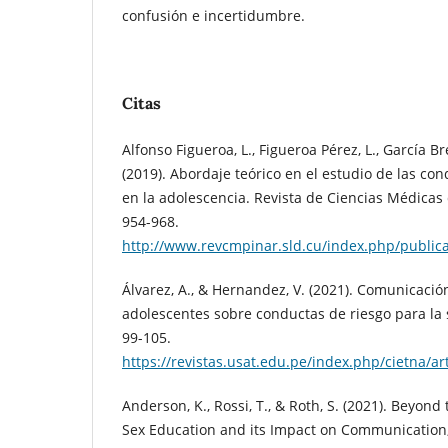
confusión e incertidumbre.
Citas
Alfonso Figueroa, L., Figueroa Pérez, L., García Bre
(2019). Abordaje teórico en el estudio de las co
en la adolescencia. Revista de Ciencias Médicas d
954-968.
http://www.revcmpinar.sld.cu/index.php/publica
Álvarez, A., & Hernandez, V. (2021). Comunicació
adolescentes sobre conductas de riesgo para la 
99-105.
https://revistas.usat.edu.pe/index.php/cietna/ar
Anderson, K., Rossi, T., & Roth, S. (2021). Beyond
Sex Education and its Impact on Communication, 