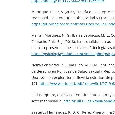
https://doi.org/10.1177/0002764219869406
Manrique Tome, A. (2022). Teoría de las represe
revisión de la literatura. Subjetividad y Procesos
https://publicacionescientificas.uces.edu.ar/in
Martell Martínez, N. G., Ibarra Espinosa, M. L., C
Camacho Ruiz, E. J. (2018). La sexualidad en ado
de las representaciones sociales. Psicología y sal
https://psicologiaysalud.uv.mx/index.php/psicys
Neira Contreras, R., Luna Pino, M., & Millahuinca
de derecho en Políticas de Salud Sexual y Repro
Una revisión exploratoria. Revista estudios de pol
191.
https://www.scielo.cl/pdf/repp/v8n1/0719-
Pitti Barquero, C. (2021). Conocimiento de los y 
sexo responsable.
http://riull.ull.es/xmlui/hand
Saeteros Hernández, R. D. C., Pérez Piñero, J., &