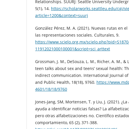
Relationships. SUURJ: Seattle University Underg
5(1), 14.
https://scholarworks.seattleu.edu/cgi/vi
article=1200&context=suurj
González Pérez, M. A. (2021). Nuevas rutas en el 
las representaciones sociales. Culturales, 9.
https://www.scielo.org.mx/scielo.php?pid=S1870
11912021000100001&script=sci_arttext
Grossman, J. M., DeSouza, L. M., Richer, A. M., & L
teen talks about sex and teens’ sexual health: Th
indirect communication. International Journal o
and Public Health, 18(18), 9760.
https://www.mdp
4601/18/18/9760
Jones-Jang, SM, Mortensen, T. y Liu, J. (2021). ¿L
ayuda a identificar noticias falsas? La alfabetiz
pero otras alfabetizaciones no. Científico estad
comportamiento, 65 (2), 371-388.