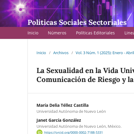
Politicas Sociales Sectoriales
Inicio
Números
Políticas Editoriales
Line
Inicio
/
Archivos
/
Vol. 3 Núm. 1 (2025): Enero - Abri
La Sexualidad en la Vida Uni
Comunicación de Riesgo y la
María Delia Téllez Castilla
Universidad Autónoma de Nuevo León
Janet García González
Universidad Autónoma de Nuevo León, México.
https://orcid.org/0000-0002-7188-5331