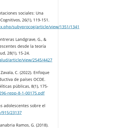
ntaciones sociales: Una
 Cognitivos, 26(1), 119-151.
dex.php/subyprocog/article/view/1351/1341
ontreras Landgrave, G., &
lescentes desde la teoría
ud, 28(1), 15-24.
alud/article/view/2545/4427
 Zavala, C. (2022). Enfoque
ductiva de países OCDE.
íticas públicas, 8(1), 175-
6296-repp-8-1-00175.pdf
las adolescentes sobre el
le/915/23137
 Sanabria Ramos, G. (2018).