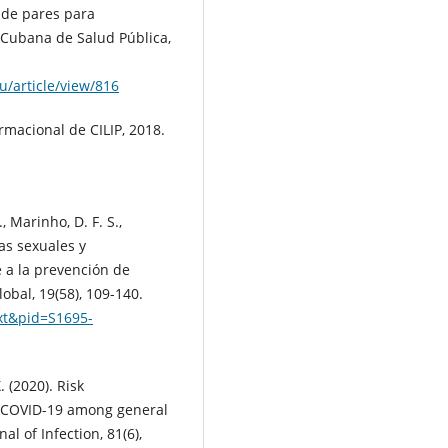
 de pares para
a Cubana de Salud Pública,
u/article/view/816
ormacional de CILIP, 2018.
., Marinho, D. F. S.,
cas sexuales y
 a la prevención de
obal, 19(58), 109-140.
text&pid=S1695-
X. (2020). Risk
 COVID-19 among general
al of Infection, 81(6),