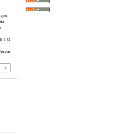
 Reyes
ida
a
n
3
(1), 73
/pss/ar
l