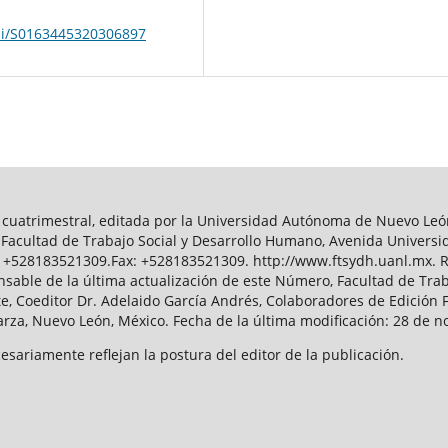
pii/S0163445320306897
ón cuatrimestral, editada por la Universidad Autónoma de Nuevo León
Facultad de Trabajo Social y Desarrollo Humano, Avenida Universida
: +528183521309.Fax: +528183521309. http://www.ftsydh.uanl.mx. R
able de la última actualización de este Número, Facultad de Trab
te, Coeditor Dr. Adelaido García Andrés, Colaboradores de Edición
Garza, Nuevo León, México. Fecha de la última modificación: 28 de 
sariamente reflejan la postura del editor de la publicación.