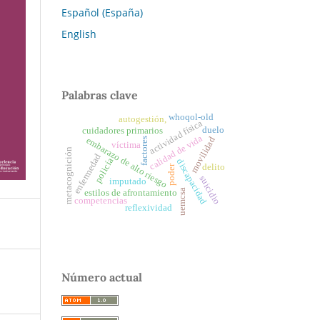
Español (España)
English
Palabras clave
whoqol-old
autogestión,
actividad física
duelo
cuidadores primarios
calidad de vida
movilidad
factores
embarazo de alto riesgo
víctima
metacognición
enfermedad
policía
discapacidad
delito
poder
suicidio
imputado
uemcsa
estilos de afrontamiento
competencias
reflexividad
Número actual