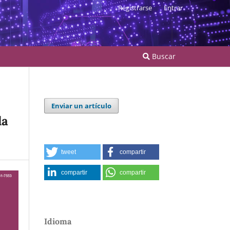
Registrarse
Entrar
Buscar
Enviar un artículo
la
tweet
compartir
compartir
compartir
Idioma