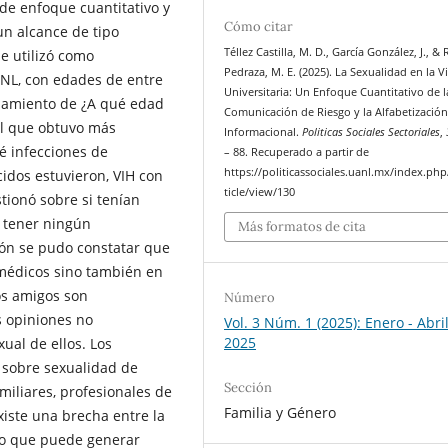
 de enfoque cuantitativo y
Cómo citar
un alcance de tipo
Téllez Castilla, M. D., García González, J., &
se utilizó como
Pedraza, M. E. (2025). La Sexualidad en la V
ANL, con edades de entre
Universitaria: Un Enfoque Cuantitativo de l
ionamiento de ¿A qué edad
Comunicación de Riesgo y la Alfabetizació
 el que obtuvo más
Informacional.
Politicas Sociales Sectoriales
,
é infecciones de
– 88. Recuperado a partir de
https://politicassociales.uanl.mx/index.php
idos estuvieron, VIH con
ticle/view/130
tionó sobre si tenían
 tener ningún
Más formatos de cita
ión se pudo constatar que
 médicos sino también en
os amigos son
Número
s opiniones no
Vol. 3 Núm. 1 (2025): Enero - Abri
2025
ual de ellos. Los
 sobre sexualidad de
Sección
miliares, profesionales de
Familia y Género
xiste una brecha entre la
 lo que puede generar