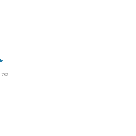
de
-732