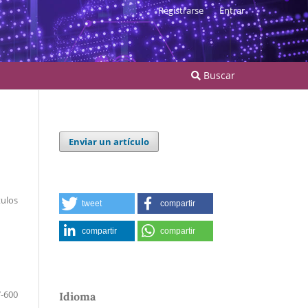
Registrarse
Entrar
Buscar
Enviar un artículo
tulos
tweet
compartir
compartir
compartir
-600
Idioma