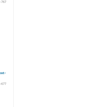
-767
ost-
-677