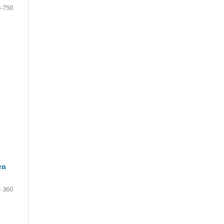
-750
en
- 360