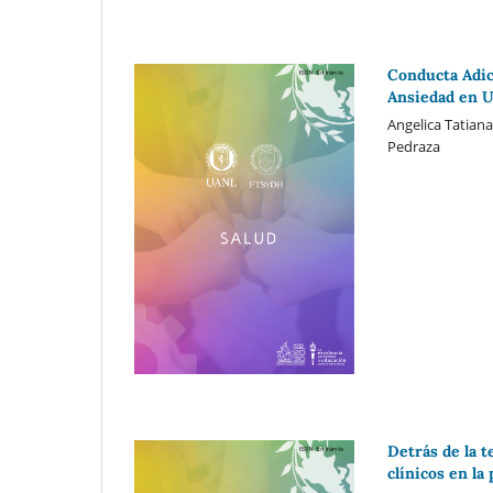
Conducta Adic
Ansiedad en U
Angelica Tatiana
Pedraza
Detrás de la t
clínicos en la