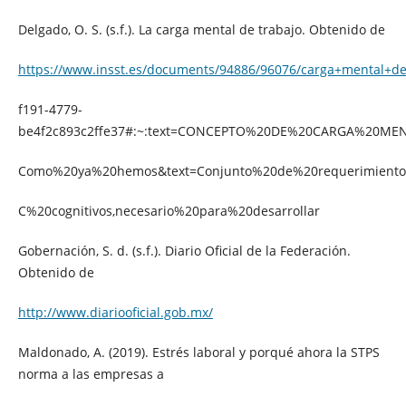
Delgado, O. S. (s.f.). La carga mental de trabajo. Obtenido de
https://www.insst.es/documents/94886/96076/carga+mental+de
f191-4779-
be4f2c893c2ffe37#:~:text=CONCEPTO%20DE%20CARGA%20MEN
Como%20ya%20hemos&text=Conjunto%20de%20requerimient
C%20cognitivos,necesario%20para%20desarrollar
Gobernación, S. d. (s.f.). Diario Oficial de la Federación.
Obtenido de
http://www.diariooficial.gob.mx/
Maldonado, A. (2019). Estrés laboral y porqué ahora la STPS
norma a las empresas a