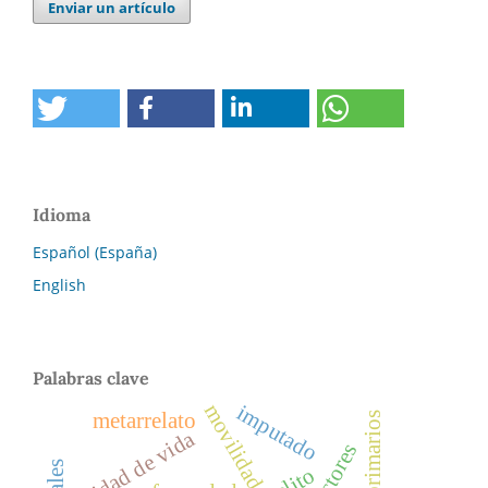
Enviar un artículo
Idioma
Español (España)
English
Palabras clave
movilidad
imputado
metarrelato
calidad de vida
factores
delito