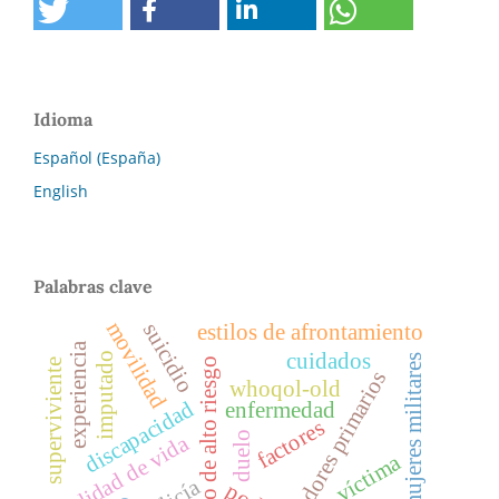
Idioma
Español (España)
English
Palabras clave
movilidad
suicidio
estilos de afrontamiento
experiencia
cuidados
imputado
mujeres militares
embarazo de alto riesgo
superviviente
cuidadores primarios
whoqol-old
discapacidad
enfermedad
factores
duelo
calidad de vida
víctima