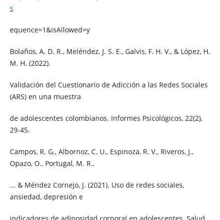
s
equence=1&isAllowed=y
Bolaños, A. D. R., Meléndez, J. S. E., Galvis, F. H. V., & López, H.
M. H. (2022).
Validación del Cuestionario de Adicción a las Redes Sociales
(ARS) en una muestra
de adolescentes colombianos. Informes Psicológicos, 22(2),
29-45.
Campos, R. G., Albornoz, C. U., Espinoza, R. V., Riveros, J.,
Opazo, O., Portugal, M. R.,
... & Méndez Cornejo, J. (2021). Uso de redes sociales,
ansiedad, depresión e
indicadores de adiposidad corporal en adolescentes. Salud