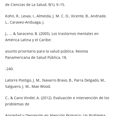
de Ciencias de La Salud, 9(1), 9–15.
Kohn, R., Levav, I., Almeida, J. M. C. D., Vicente, B., Andrade,
L., Caraveo-Anduaga, J.
J., ... & Saraceno, B. (2005). Los trastornos mentales en
América Latina y el Caribe:
asunto prioritario para la salud pública. Revista
Panamericana de Salud Pública, 18,
-240.
Latorre Postigo, J. M., Navarro Bravo, B., Parra Delgado, M.,
Salguero, J. M., Mae Wood,
C., & Cano Vindel, A. (2012). Evaluación e intervención de los
problemas de
Ansiedad y Depresión en Atención Primaria: Un Problema