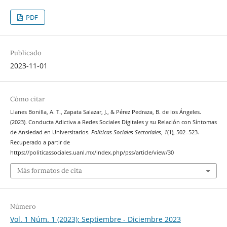
PDF
Publicado
2023-11-01
Cómo citar
Llanes Bonilla, A. T., Zapata Salazar, J., & Pérez Pedraza, B. de los Ángeles.
(2023). Conducta Adictiva a Redes Sociales Digitales y su Relación con Síntomas
de Ansiedad en Universitarios.
Politicas Sociales Sectoriales
,
1
(1), 502–523.
Recuperado a partir de
https://politicassociales.uanl.mx/index.php/pss/article/view/30
Más formatos de cita
Número
Vol. 1 Núm. 1 (2023): Septiembre - Diciembre 2023