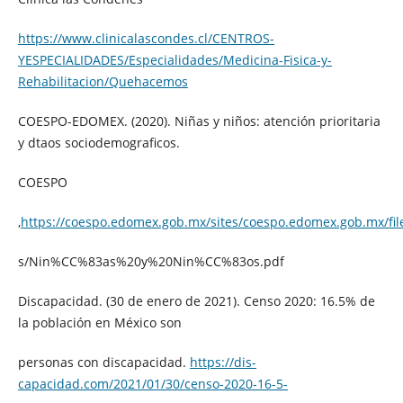
https://www.clinicalascondes.cl/CENTROS-
YESPECIALIDADES/Especialidades/Medicina-Fisica-y-
Rehabilitacion/Quehacemos
COESPO-EDOMEX. (2020). Niñas y niños: atención prioritaria
y dtaos sociodemograficos.
COESPO
,
https://coespo.edomex.gob.mx/sites/coespo.edomex.gob.mx/fil
s/Nin%CC%83as%20y%20Nin%CC%83os.pdf
Discapacidad. (30 de enero de 2021). Censo 2020: 16.5% de
la población en México son
personas con discapacidad.
https://dis-
capacidad.com/2021/01/30/censo-2020-16-5-