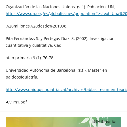
Oganización de las Naciones Unidas. (s.f.). Población. UN,
https://www.un.org/es/globalissues/population#:~:text=Una
%20millones%20desde%201998.
Pita Fernández, S. y Pértegas Díaz, S. (2002). Investigación
cuantitativa y cualitativa. Cad
aten primaria 9 (1), 76-78.
Universidad Autónoma de Barcelona. (s.f.). Master en
paidopsiquiatría.
http://www.paidopsiquiatria.cat/archivos/tablas_resumen_teori
-09_m1.pdf