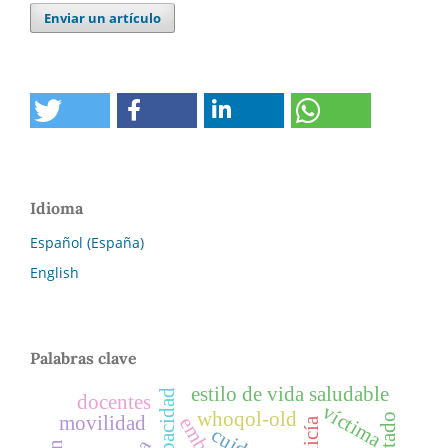
Enviar un artículo
Idioma
Español (España)
English
Palabras clave
estilo de vida saludable
discapacidad
docentes
víctima
whoqol-old
movilidad
policía