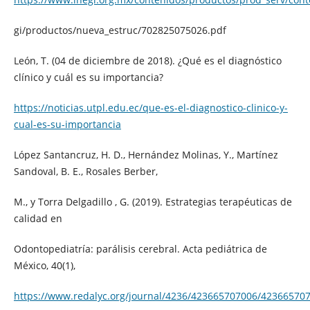
gi/productos/nueva_estruc/702825075026.pdf
León, T. (04 de diciembre de 2018). ¿Qué es el diagnóstico
clínico y cuál es su importancia?
https://noticias.utpl.edu.ec/que-es-el-diagnostico-clinico-y-
cual-es-su-importancia
López Santancruz, H. D., Hernández Molinas, Y., Martínez
Sandoval, B. E., Rosales Berber,
M., y Torra Delgadillo , G. (2019). Estrategias terapéuticas de
calidad en
Odontopediatría: parálisis cerebral. Acta pediátrica de
México, 40(1),
https://www.redalyc.org/journal/4236/423665707006/42366570