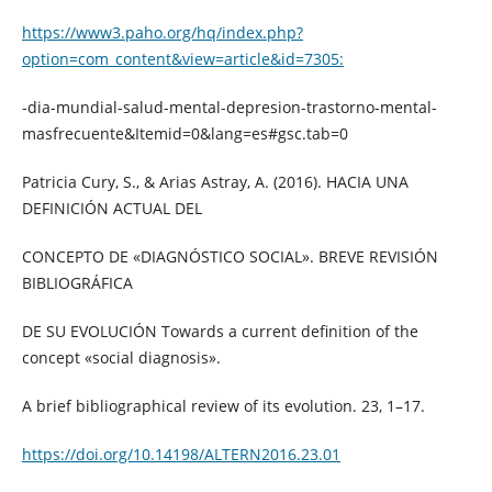
https://www3.paho.org/hq/index.php?
option=com_content&view=article&id=7305:
-dia-mundial-salud-mental-depresion-trastorno-mental-
masfrecuente&Itemid=0&lang=es#gsc.tab=0
Patricia Cury, S., & Arias Astray, A. (2016). HACIA UNA
DEFINICIÓN ACTUAL DEL
CONCEPTO DE «DIAGNÓSTICO SOCIAL». BREVE REVISIÓN
BIBLIOGRÁFICA
DE SU EVOLUCIÓN Towards a current definition of the
concept «social diagnosis».
A brief bibliographical review of its evolution. 23, 1–17.
https://doi.org/10.14198/ALTERN2016.23.01