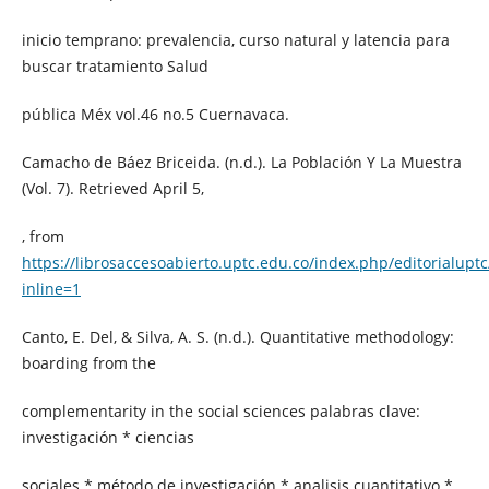
inicio temprano: prevalencia, curso natural y latencia para
buscar tratamiento Salud
pública Méx vol.46 no.5 Cuernavaca.
Camacho de Báez Briceida. (n.d.). La Población Y La Muestra
(Vol. 7). Retrieved April 5,
, from
https://librosaccesoabierto.uptc.edu.co/index.php/editorialup
inline=1
Canto, E. Del, & Silva, A. S. (n.d.). Quantitative methodology:
boarding from the
complementarity in the social sciences palabras clave:
investigación * ciencias
sociales * método de investigación * analisis cuantitativo *