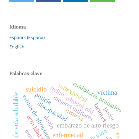
Idioma
Español (España)
English
Palabras clave
cuidadores primarios
reflexividad
delito
suicidio
víctima
policía
estilo de vida saludable
estilos de afrontamiento
mujeres militares
whoqol-old
discapacidad
factores
poder
uemcsa
duelo
actividad física
embarazo de alto riesgo
enfermedad