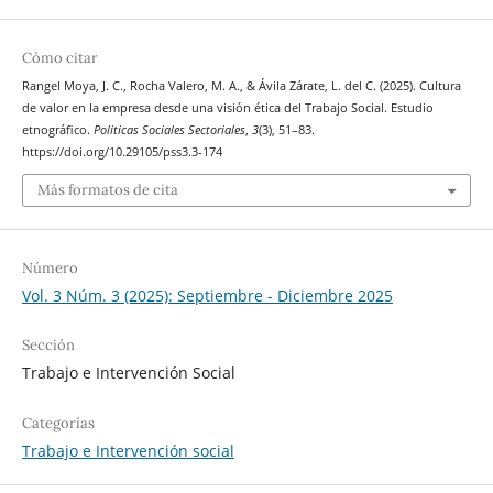
Cómo citar
Rangel Moya, J. C., Rocha Valero, M. A., & Ávila Zárate, L. del C. (2025). Cultura
de valor en la empresa desde una visión ética del Trabajo Social. Estudio
etnográfico.
Politicas Sociales Sectoriales
,
3
(3), 51–83.
https://doi.org/10.29105/pss3.3-174
Más formatos de cita
Número
Vol. 3 Núm. 3 (2025): Septiembre - Diciembre 2025
Sección
Trabajo e Intervención Social
Categorías
Trabajo e Intervención social