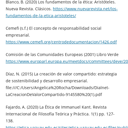
Blanco, B. (2020) Los fundamentos de la ética: Aristóteles.
Nueva Revista. Clásicos.
https://www.nuevarevista.net/los-
fundamentos-de-la-etica-aristoteles/
Cemefi (s.f.) El concepto de responsabilidad social
empresarial.
https://www.cemefi.org/centrodedocumentacion/1426.pdf
Comisión de las Comunidades Europeas (2001) Libro Verde
https://www.europarl.europa.eu/meetdocs/committees/deve/2
Díaz, N. (2015) La creación de valor compartido: estrategia
de sostenibilidad y desarrollo empresarial.
file:///C:/Users/Angelica%20Rocha/Downloads/Dialnet-
LaCreacionDeValorCompartido-9145580%20(1).pdf
Fajardo, A. (2020) La Ética de Immanuel Kant. Revista
Internacional de Filosofía Teórica y Práctica. 1(1) pp. 127-
138.
https://etica.uazuay.edu.ec/sites/etica.uazuay.edu.ec/file