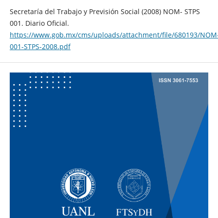
Secretaría del Trabajo y Previsión Social (2008) NOM- STPS
001. Diario Oficial.
https://www.gob.mx/cms/uploads/attachment/file/680193/NOM
001-STPS-2008.pdf