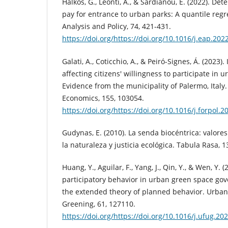
Halkos, G., Leonti, A., & Sardianou, E. (2022). De
pay for entrance to urban parks: A quantile reg
Analysis and Policy, 74, 421-431.
https://doi.org/https://doi.org/10.1016/j.eap.202
Galati, A., Coticchio, A., & Peiró-Signes, Á. (2023).
affecting citizens' willingness to participate in 
Evidence from the municipality of Palermo, Italy.
Economics, 155, 103054.
https://doi.org/https://doi.org/10.1016/j.forpol.
Gudynas, E. (2010). La senda biocéntrica: valore
la naturaleza y justicia ecológica. Tabula Rasa, 13
Huang, Y., Aguilar, F., Yang, J., Qin, Y., & Wen, Y. (
participatory behavior in urban green space gov
the extended theory of planned behavior. Urban
Greening, 61, 127110.
https://doi.org/https://doi.org/10.1016/j.ufug.2