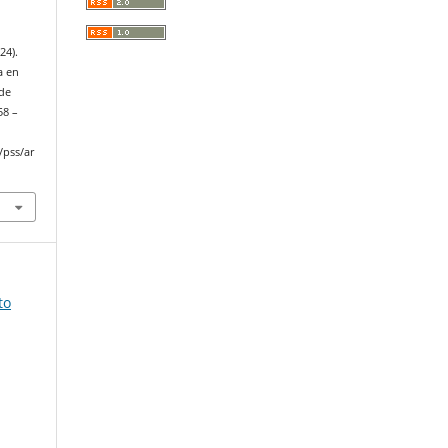
24).
a en
 de
 58 –
/pss/ar
to