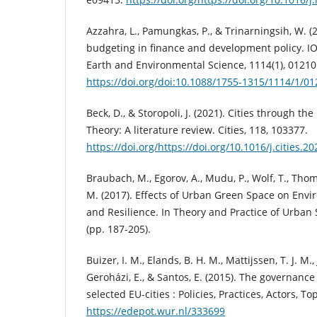
Azzahra, L., Pamungkas, P., & Trinarningsih, W. (
budgeting in finance and development policy. I
Earth and Environmental Science, 1114(1), 01210
https://doi.org/doi:10.1088/1755-1315/1114/1/0
Beck, D., & Storopoli, J. (2021). Cities through th
Theory: A literature review. Cities, 118, 103377.
https://doi.org/https://doi.org/10.1016/j.cities.2
Braubach, M., Egorov, A., Mudu, P., Wolf, T., Tho
M. (2017). Effects of Urban Green Space on Envi
and Resilience. In Theory and Practice of Urban 
(pp. 187-205).
Buizer, I. M., Elands, B. H. M., Mattijssen, T. J. M.,
Geroházi, E., & Santos, E. (2015). The governanc
selected EU-cities : Policies, Practices, Actors, Top
https://edepot.wur.nl/333699