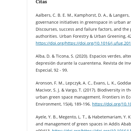
Citas
Aalbers, C. B. E. M., Kamphorst, D. A., & Langers, 
governance initiatives in greenspace in urban a
Discourses, success and failure factors, and the 
authorities. Urban Forestry & Urban Greening, 42
https://doi.org/https://doi.org/10.1016/j.ufug.20
Alba, D. & Ticona, S. (2020). Espacios verdes, alt
depresión durante la cuarentena. Revista de Inve
Especial, 92 - 99.
Aronson, F. M., Lepczyk, A. C., Evans, L. K., Goddar
Macivor, S. J. & Vargo, T. (2017). Biodiversity in t
urban green space management. Frontiers in Ec
Environment, 15(4), 189-196.
https://doi.org/10.
Ayele, Y. B., Megento, L. T., & Habetemariam, Y. 
and management of green spaces in Addis Ababa, 
e09413.
https://doi.org/https://doi.org/10.1016/