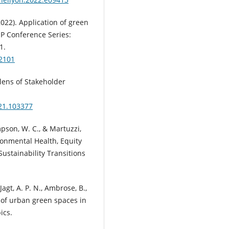
2022). Application of green
OP Conference Series:
1.
12101
e lens of Stakeholder
021.103377
mpson, W. C., & Martuzzi,
ronmental Health, Equity
Sustainability Transitions
 Jagt, A. P. N., Ambrose, B.,
e of urban green spaces in
ics.