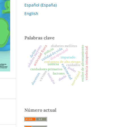
Español (España)
English
Palabras clave
diabetes mellitus
actividad física
adultos mayores
estilos de afrontamiento
violencia intrapolicial
calidad de vida
policía
discapacidad
delito
imputado
embarazo de alto riesgo
uemcsa
enfermedad
cuidados
poder
cuidadores primarios
víctima
movilidad
factores
docentes
suicidio
duelo
Número actual