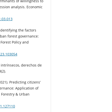
terminants of willingness to
ression analysis. Economic
2.03.013
 Identifying the factors
urban forest governance:
 Forest Policy and
2023.103054
s intrínsecos, derechos de
(2).
2021). Predicting citizens’
ernance: Application of
 Forestry & Urban
021.127110