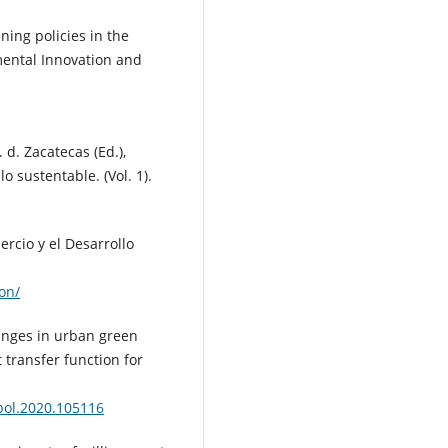
ning policies in the
mental Innovation and
 d. Zacatecas (Ed.),
 sustentable. (Vol. 1).
rcio y el Desarrollo
on/
Changes in urban green
 transfer function for
epol.2020.105116