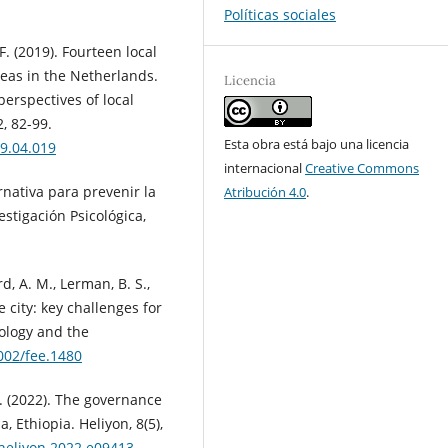
Políticas sociales
F. (2019). Fourteen local
reas in the Netherlands.
Licencia
perspectives of local
, 82-99.
Esta obra está bajo una licencia
19.04.019
internacional
Creative Commons
ernativa para prevenir la
Atribución 4.0
.
stigación Psicológica,
d, A. M., Lerman, B. S.,
he city: key challenges for
ology and the
1002/fee.1480
K. (2022). The governance
Ethiopia. Heliyon, 8(5),
j.heliyon.2022.e09413