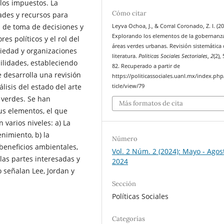
 los impuestos. La
Cómo citar
dades y recursos para
 de toma de decisiones y
Leyva Ochoa, J., & Corral Coronado, Z. I. (20
Explorando los elementos de la gobernanz
es políticos y el rol del
áreas verdes urbanas. Revisión sistemática
ciedad y organizaciones
literatura.
Politicas Sociales Sectoriales
,
2
(2),
bilidades, estableciendo
82. Recuperado a partir de
 desarrolla una revisión
https://politicassociales.uanl.mx/index.php
lisis del estado del arte
ticle/view/79
 verdes. Se han
Más formatos de cita
us elementos, el que
 varios niveles: a) La
nimiento, b) la
Número
beneficios ambientales,
Vol. 2 Núm. 2 (2024): Mayo - Agos
 las partes interesadas y
2024
 señalan Lee, Jordan y
Sección
Políticas Sociales
Categorías