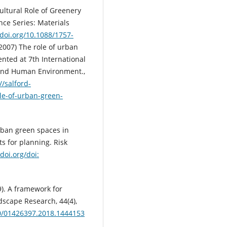
 Cultural Role of Greenery
ce Series: Materials
/doi.org/10.1088/1757-
(2007) The role of urban
ented at 7th International
 and Human Environment.,
//salford-
le-of-urban-green-
 urban green spaces in
s for planning. Risk
/doi.org/doi:
19). A framework for
dscape Research, 44(4),
080/01426397.2018.1444153